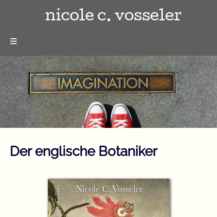
nicole c. vosseler
≡
Der englische Botaniker