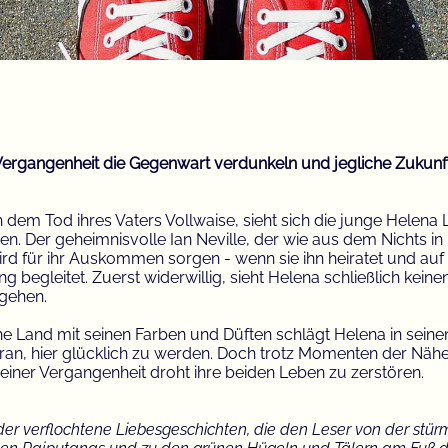
ergangenheit die Gegenwart verdunkeln und jegliche Zukunft
 dem Tod ihres Vaters Vollwaise, sieht sich die junge Helen
hen. Der geheimnisvolle Ian Neville, der wie aus dem Nichts in 
wird für ihr Auskommen sorgen - wenn sie ihn heiratet und auf
ing begleitet. Zuerst widerwillig, sieht Helena schließlich ke
 gehen.
e Land mit seinen Farben und Düften schlägt Helena in seine
ran, hier glücklich zu werden. Doch trotz Momenten der Nähe b
iner Vergangenheit droht ihre beiden Leben zu zerstören.
der verflochtene Liebesgeschichten, die den Leser von der stür