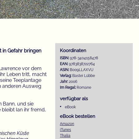
 in Gefahr bringen
Koordinaten
ISBN:
978-3404158478
EAN:
9783838722764
a Lawrence vor dem
ASIN:
B009LLAXVU
ihr Leben tritt, macht
Verlag:
Bastei Lübbe
 seine Teeplantage
Jahr:
2006
inen anderen Ausweg
Im Regal:
Romane
verfügbar als
n Bann, und sie
eBook
leibt Ian ihr fremd,
eBook bestellen
Amazon
iTunes
mischen Küste
Thalia