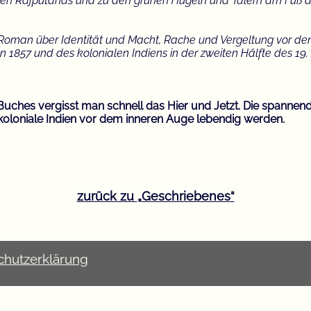
sten Rajputanas und zu den grünen Hügeln und Tälern am Fuß 
 Roman über Identität und Macht, Rache und Vergeltung vor de
 1857 und des kolonialen Indiens in der zweiten Hälfte des 19.
Buches vergisst man schnell das Hier und Jetzt. Die spannend
koloniale Indien vor dem inneren Auge lebendig werden.
zurück zu
Geschriebenes
chutzerklärung