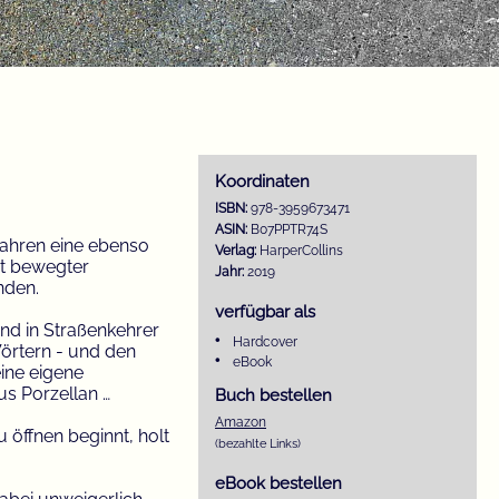
Koordinaten
ISBN:
978-3959673471
ASIN:
B07PPTR74S
 Jahren eine ebenso
Verlag:
HarperCollins
mit bewegter
Jahr:
2019
nden.
verfügbar als
nd in Straßenkehrer
Hardcover
örtern - und den
eBook
ine eigene
us Porzellan …
Buch bestellen
Amazon
u öffnen beginnt, holt
(bezahlte Links)
eBook bestellen