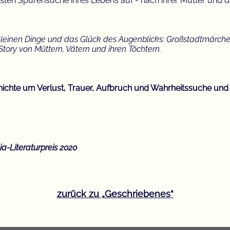
igsten Spurensuche ihres Lebens auf - nach ihrer Mutter und 
 kleinen Dinge und das Glück des Augenblicks: Großstadtmärc
tory von Müttern, Vätern und ihren Töchtern.
hichte um Verlust, Trauer, Aufbruch und Wahrheitssuche und 
ia-Literaturpreis 2020
zurück zu
Geschriebenes