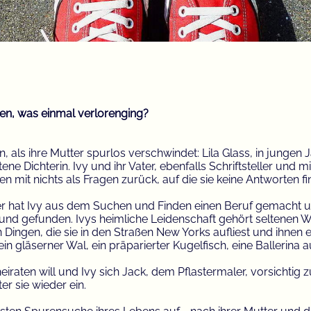
nden, was einmal verlorenging?
hn, als ihre Mutter spurlos verschwindet: Lila Glass, in jungen
tene Dichterin. Ivy und ihr Vater, ebenfalls Schriftsteller und 
n mit nichts als Fragen zurück, auf die sie keine Antworten fi
er hat Ivy aus dem Suchen und Finden einen Beruf gemacht u
und gefunden. Ivys heimliche Leidenschaft gehört seltenen W
ingen, die sie in den Straßen New Yorks aufliest und ihnen e
in gläserner Wal, ein präparierter Kugelfisch, eine Ballerina a
heiraten will und Ivy sich Jack, dem Pflastermaler, vorsichtig z
er sie wieder ein.