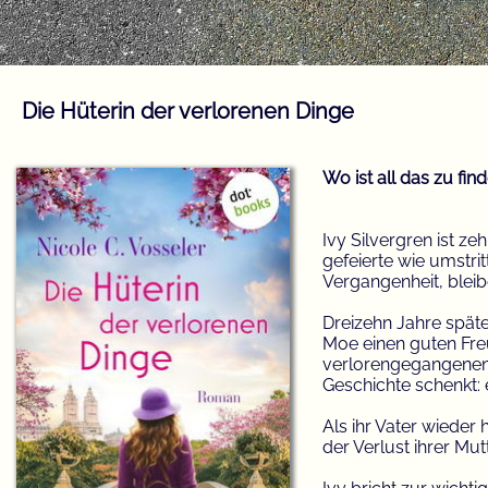
Die Hüterin der verlorenen Dinge
Wo ist all das zu fi
Ivy Silvergren ist ze
gefeierte wie umstrit
Vergangenheit, bleibe
Dreizehn Jahre spät
Moe einen guten Fre
verlorengegangenen D
Geschichte schenkt: e
Als ihr Vater wieder 
der Verlust ihrer Mutt