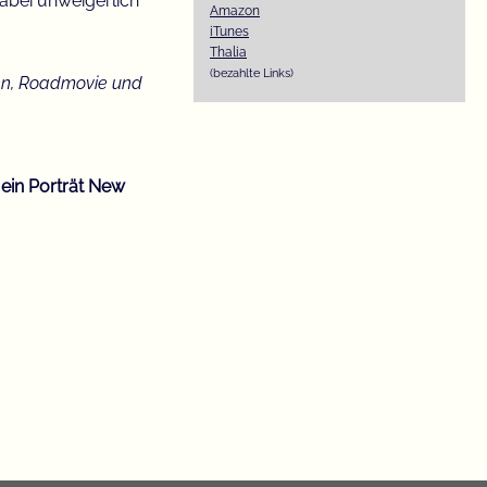
dabei unweigerlich
Amazon
iTunes
Thalia
(bezahlte Links)
hen, Roadmovie und
ein Porträt New